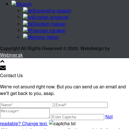
Suomi
Slovenčina
(
slaavi
)
English
(
englanti
)
Deutsch
(
saksa
)
Français
(
ranska
)
Italiano
(
italia
)
Copyright All Rights Reserved © 2020. Webdesign by
Webiner.sk
Contact Us
We're not around right now. But you can send us an email and
we'll get back to you, asap.
Not
readable? Change text.