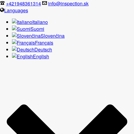
+421948361314
info@inspection.sk
Languages
Italiano
Suomi
Slovenčina
Français
Deutsch
English