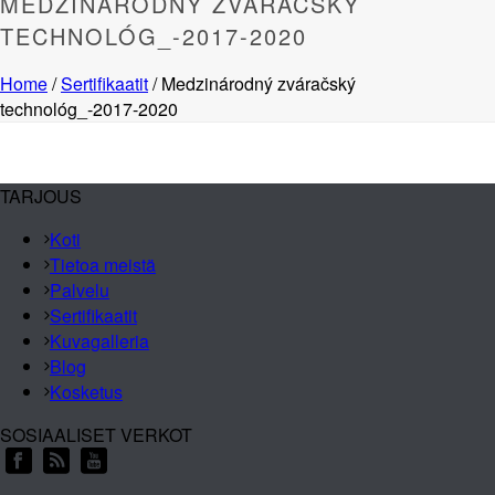
MEDZINÁRODNÝ ZVÁRAČSKÝ
TECHNOLÓG_-2017-2020
Home
/
Sertifikaatit
/ Medzinárodný zváračský
technológ_-2017-2020
TARJOUS
Koti
Tietoa meistä
Palvelu
Sertifikaatit
Kuvagalleria
Blog
Kosketus
SOSIAALISET VERKOT