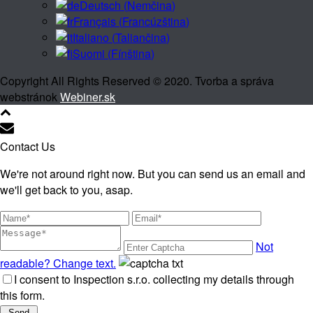
Deutsch
(
Nemčina
)
Français
(
Francúzština
)
Italiano
(
Taliančina
)
Suomi
(
Fínština
)
Copyright All Rights Reserved © 2020. Tvorba a správa
webstránok
Webiner.sk
Contact Us
We're not around right now. But you can send us an email and
we'll get back to you, asap.
Not
readable? Change text.
I consent to Inspection s.r.o. collecting my details through
this form.
Send