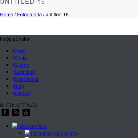
UNTITLED-15
Home
/
Fotogaléria
/ untitled-15
Naša ponuka
Úvod
O nás
Služby
Certifikáty
Fotogaléria
Blog
Kontakt
SLEDUJTE NÁS
Slovenčina
English
(
Angličtina
)