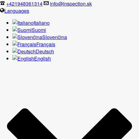
+421948361314
info@inspection.sk
Languages
Italiano
Suomi
Slovenčina
Français
Deutsch
English