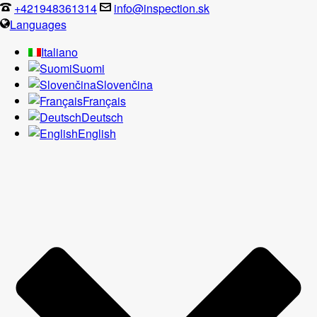
+421948361314
info@inspection.sk
Languages
Italiano
Suomi
Slovenčina
Français
Deutsch
English