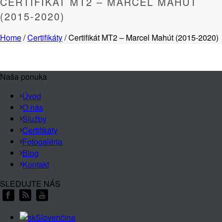
CERTIFIKÁT MT2 – MARCEL MAHÚT
(2015-2020)
Home
/
Certifikáty
/ Certifikát MT2 – Marcel Mahút (2015-2020)
Naša ponuka
Úvod
O nás
Služby
Certifikáty
Fotogaléria
Blog
Kontakt
SLEDUJTE NÁS
Slovenčina