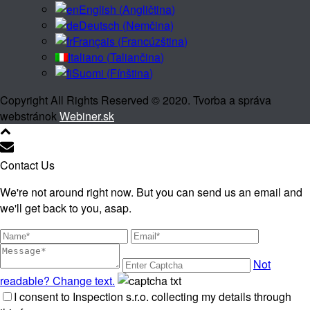
English
(
Angličtina
)
Deutsch
(
Nemčina
)
Français
(
Francúzština
)
Italiano
(
Taliančina
)
Suomi
(
Fínština
)
Copyright All Rights Reserved © 2020. Tvorba a správa
webstránok
Webiner.sk
Contact Us
We're not around right now. But you can send us an email and
we'll get back to you, asap.
Not
readable? Change text.
I consent to Inspection s.r.o. collecting my details through