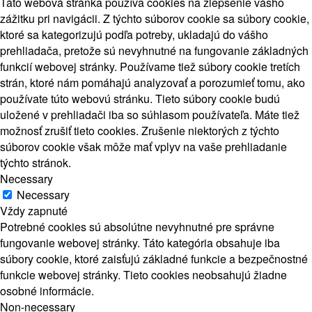
Táto webová stránka používa cookies na zlepšenie vášho
zážitku pri navigácii. Z týchto súborov cookie sa súbory cookie,
ktoré sa kategorizujú podľa potreby, ukladajú do vášho
prehliadača, pretože sú nevyhnutné na fungovanie základných
funkcií webovej stránky. Používame tiež súbory cookie tretích
strán, ktoré nám pomáhajú analyzovať a porozumieť tomu, ako
používate túto webovú stránku. Tieto súbory cookie budú
uložené v prehliadači iba so súhlasom používateľa. Máte tiež
možnosť zrušiť tieto cookies. Zrušenie niektorých z týchto
súborov cookie však môže mať vplyv na vaše prehliadanie
týchto stránok.
Necessary
Necessary
Vždy zapnuté
Potrebné cookies sú absolútne nevyhnutné pre správne
fungovanie webovej stránky. Táto kategória obsahuje iba
súbory cookie, ktoré zaisťujú základné funkcie a bezpečnostné
funkcie webovej stránky. Tieto cookies neobsahujú žiadne
osobné informácie.
Non-necessary