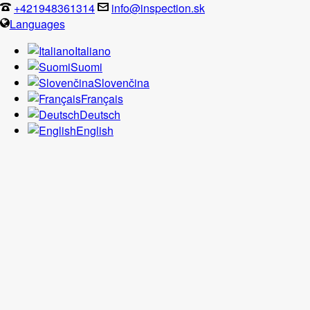
+421948361314
info@inspection.sk
Languages
Italiano
Suomi
Slovenčina
Français
Deutsch
English