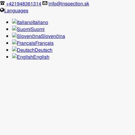
+421948361314
info@inspection.sk
Languages
Italiano
Suomi
Slovenčina
Français
Deutsch
English