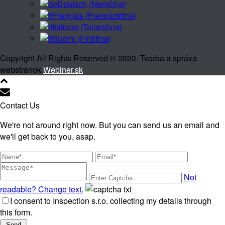
Deutsch
(
Nemčina
)
Français
(
Francúzština
)
Italiano
(
Taliančina
)
Suomi
(
Fínština
)
Copyright All Rights Reserved © 2020. Tvorba a správa
webstránok
Webiner.sk
Contact Us
We're not around right now. But you can send us an email and
we'll get back to you, asap.
Not
readable? Change text.
I consent to Inspection s.r.o. collecting my details through
this form.
Send