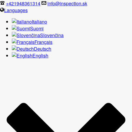
+421948361314
info@inspection.sk
Languages
Italiano
Suomi
Slovenčina
Français
Deutsch
English