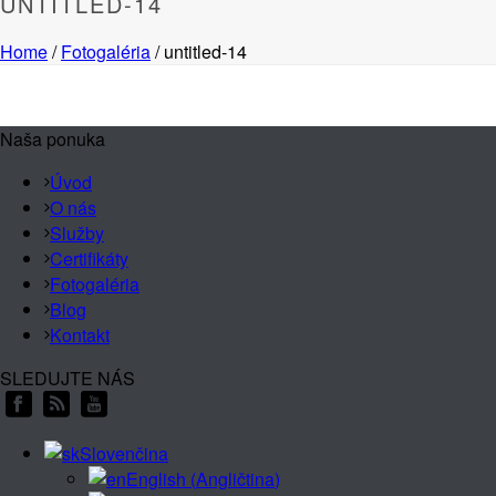
UNTITLED-14
Home
/
Fotogaléria
/ untitled-14
Naša ponuka
Úvod
O nás
Služby
Certifikáty
Fotogaléria
Blog
Kontakt
SLEDUJTE NÁS
Slovenčina
English
(
Angličtina
)