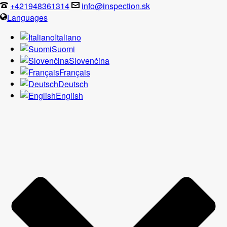
+421948361314
info@inspection.sk
Languages
Italiano
Suomi
Slovenčina
Français
Deutsch
English