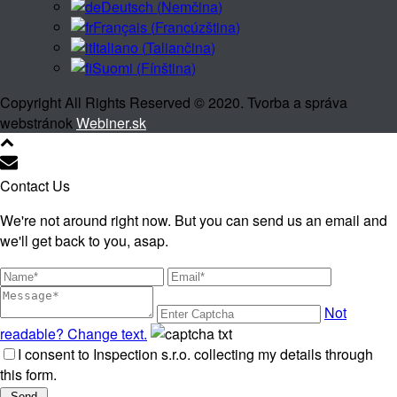
Deutsch
(
Nemčina
)
Français
(
Francúzština
)
Italiano
(
Taliančina
)
Suomi
(
Fínština
)
Copyright All Rights Reserved © 2020. Tvorba a správa
webstránok
Webiner.sk
Contact Us
We're not around right now. But you can send us an email and
we'll get back to you, asap.
Not
readable? Change text.
I consent to Inspection s.r.o. collecting my details through
this form.
Send