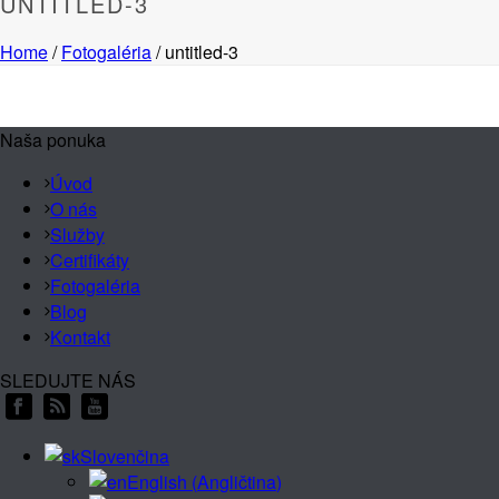
UNTITLED-3
Home
/
Fotogaléria
/ untitled-3
Naša ponuka
Úvod
O nás
Služby
Certifikáty
Fotogaléria
Blog
Kontakt
SLEDUJTE NÁS
Slovenčina
English
(
Angličtina
)