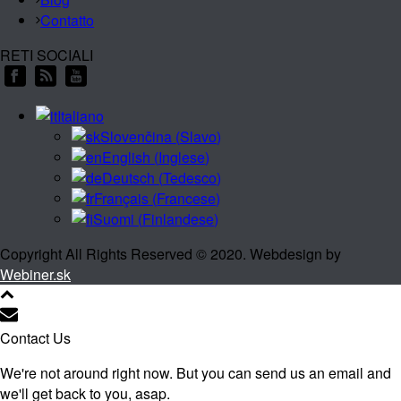
Contatto
RETI SOCIALI
Italiano
Slovenčina
(
Slavo
)
English
(
Inglese
)
Deutsch
(
Tedesco
)
Français
(
Francese
)
Suomi
(
Finlandese
)
Copyright All Rights Reserved © 2020. Webdesign by
Webiner.sk
Contact Us
We're not around right now. But you can send us an email and
we'll get back to you, asap.