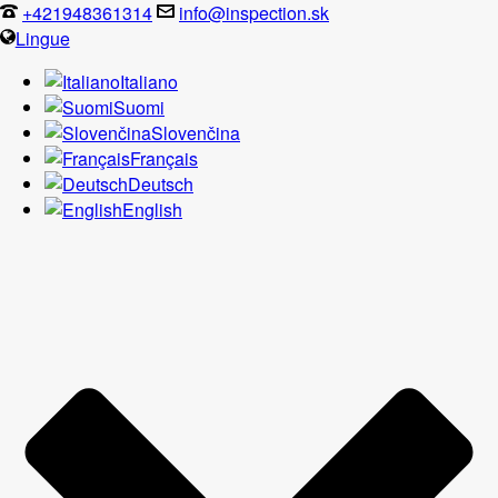
+421948361314
info@inspection.sk
Lingue
Italiano
Suomi
Slovenčina
Français
Deutsch
English