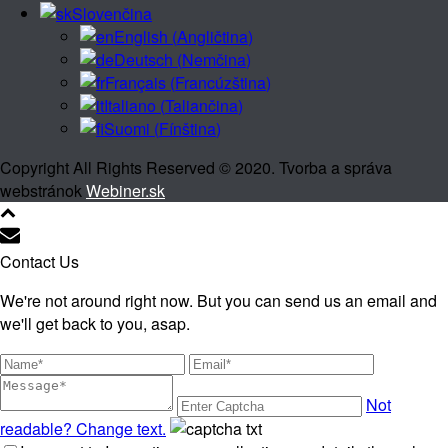
Slovenčina
English
(
Angličtina
)
Deutsch
(
Nemčina
)
Français
(
Francúzština
)
Italiano
(
Taliančina
)
Suomi
(
Fínština
)
Copyright All Rights Reserved © 2020. Tvorba a správa
webstránok
Webiner.sk
Contact Us
We're not around right now. But you can send us an email and
we'll get back to you, asap.
Not
readable? Change text.