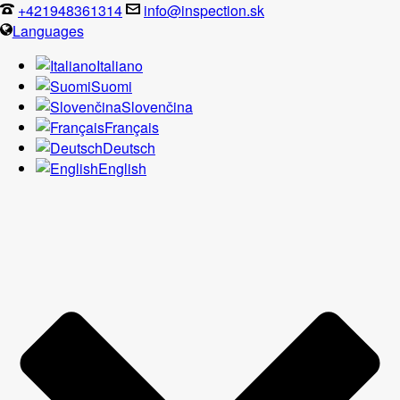
+421948361314
info@inspection.sk
Languages
Italiano
Suomi
Slovenčina
Français
Deutsch
English