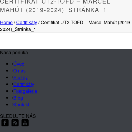
CERTIFIKÁT UT2-TOFD – MARCEL
MAHÚT (2019-2024)_STRÁNKA_1
Home
/
Certifikáty
/ Certifikát UT2-TOFD – Marcel Mahút (2019-
2024)_Stránka_1
Naša ponuka
Úvod
O nás
Služby
Certifikáty
Fotogaléria
Blog
Kontakt
SLEDUJTE NÁS