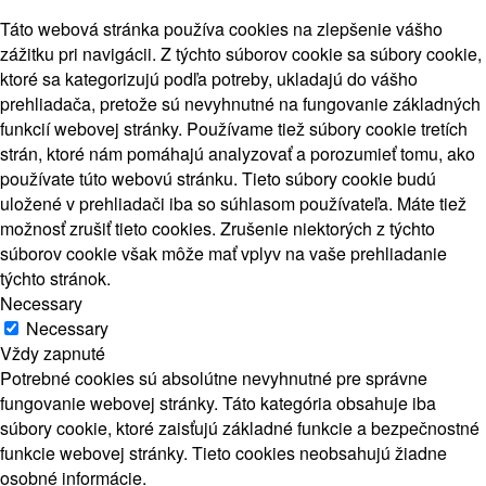
Táto webová stránka používa cookies na zlepšenie vášho
zážitku pri navigácii. Z týchto súborov cookie sa súbory cookie,
ktoré sa kategorizujú podľa potreby, ukladajú do vášho
prehliadača, pretože sú nevyhnutné na fungovanie základných
funkcií webovej stránky. Používame tiež súbory cookie tretích
strán, ktoré nám pomáhajú analyzovať a porozumieť tomu, ako
používate túto webovú stránku. Tieto súbory cookie budú
uložené v prehliadači iba so súhlasom používateľa. Máte tiež
možnosť zrušiť tieto cookies. Zrušenie niektorých z týchto
súborov cookie však môže mať vplyv na vaše prehliadanie
týchto stránok.
Necessary
Necessary
Vždy zapnuté
Potrebné cookies sú absolútne nevyhnutné pre správne
fungovanie webovej stránky. Táto kategória obsahuje iba
súbory cookie, ktoré zaisťujú základné funkcie a bezpečnostné
funkcie webovej stránky. Tieto cookies neobsahujú žiadne
osobné informácie.