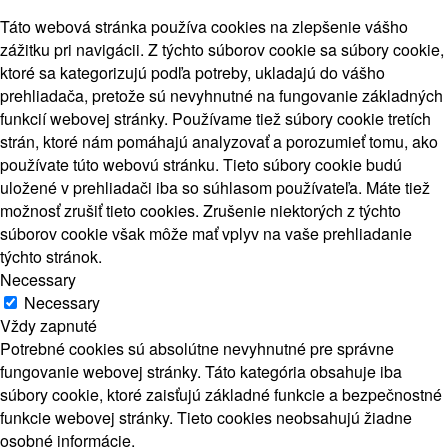
Táto webová stránka používa cookies na zlepšenie vášho
zážitku pri navigácii. Z týchto súborov cookie sa súbory cookie,
ktoré sa kategorizujú podľa potreby, ukladajú do vášho
prehliadača, pretože sú nevyhnutné na fungovanie základných
funkcií webovej stránky. Používame tiež súbory cookie tretích
strán, ktoré nám pomáhajú analyzovať a porozumieť tomu, ako
používate túto webovú stránku. Tieto súbory cookie budú
uložené v prehliadači iba so súhlasom používateľa. Máte tiež
možnosť zrušiť tieto cookies. Zrušenie niektorých z týchto
súborov cookie však môže mať vplyv na vaše prehliadanie
týchto stránok.
Necessary
Necessary
Vždy zapnuté
Potrebné cookies sú absolútne nevyhnutné pre správne
fungovanie webovej stránky. Táto kategória obsahuje iba
súbory cookie, ktoré zaisťujú základné funkcie a bezpečnostné
funkcie webovej stránky. Tieto cookies neobsahujú žiadne
osobné informácie.