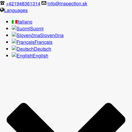
+421948361314
info@inspection.sk
Languages
Italiano
Suomi
Slovenčina
Français
Deutsch
English