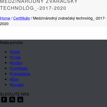
MEDZINÁRODNÝ ZVÁRAČSKÝ
TECHNOLÓG_-2017-2020
Home
/
Certifikáty
/ Medzinárodný zváračský technológ_-2017-
2020
Naša ponuka
Úvod
O nás
Služby
Certifikáty
Fotogaléria
Blog
Kontakt
SLEDUJTE NÁS