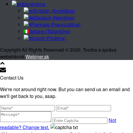
Slovenčina
English
(
Angličtina
)
Deutsch
(
Nemčina
)
Français
(
Francúzština
)
Italiano
(
Taliančina
)
Suomi
(
Fínština
)
Copyright All Rights Reserved © 2020. Tvorba a správa
webstránok
Webiner.sk
Contact Us
We're not around right now. But you can send us an email and
we'll get back to you, asap.
Not
readable? Change text.