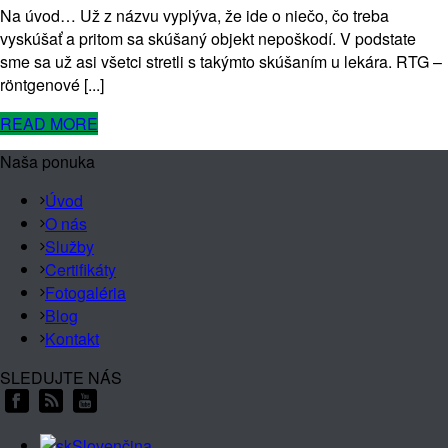
Na úvod… Už z názvu vyplýva, že ide o niečo, čo treba
vyskúšať a pritom sa skúšaný objekt nepoškodí. V podstate
sme sa už asi všetci stretli s takýmto skúšaním u lekára. RTG –
röntgenové [...]
READ MORE
Naša ponuka
Úvod
O nás
Služby
Certifikáty
Fotogaléria
Blog
Kontakt
SLEDUJTE NÁS
Slovenčina