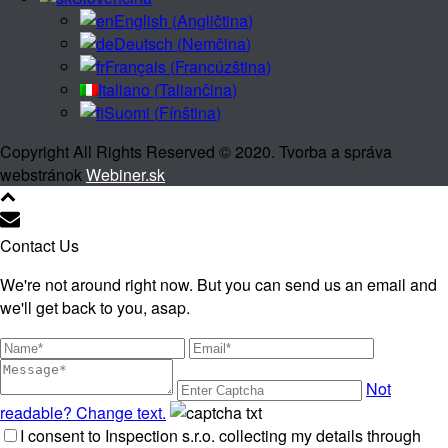
English
(
Angličtina
)
Deutsch
(
Nemčina
)
Français
(
Francúzština
)
Italiano
(
Taliančina
)
Suomi
(
Fínština
)
Copyright All Rights Reserved © 2020. Tvorba a správa
webstránok
Webiner.sk
Contact Us
We're not around right now. But you can send us an email and
we'll get back to you, asap.
Not
readable? Change text.
I consent to Inspection s.r.o. collecting my details through