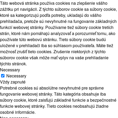
Táto webová stránka používa cookies na zlepšenie vášho
zážitku pri navigácii. Z týchto súborov cookie sa súbory cookie,
ktoré sa kategorizujú podľa potreby, ukladajú do vášho
prehliadača, pretože sú nevyhnutné na fungovanie základných
funkcií webovej stránky. Používame tiež súbory cookie tretích
strán, ktoré nám pomáhajú analyzovať a porozumieť tomu, ako
používate túto webovú stránku. Tieto súbory cookie budú
uložené v prehliadači iba so súhlasom používateľa. Máte tiež
možnosť zrušiť tieto cookies. Zrušenie niektorých z týchto
súborov cookie však môže mať vplyv na vaše prehliadanie
týchto stránok.
Necessary
Necessary
Vždy zapnuté
Potrebné cookies sú absolútne nevyhnutné pre správne
fungovanie webovej stránky. Táto kategória obsahuje iba
súbory cookie, ktoré zaisťujú základné funkcie a bezpečnostné
funkcie webovej stránky. Tieto cookies neobsahujú žiadne
osobné informácie.