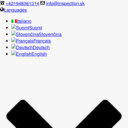
+421948361314
info@inspection.sk
Languages
Italiano
Suomi
Slovenčina
Français
Deutsch
English