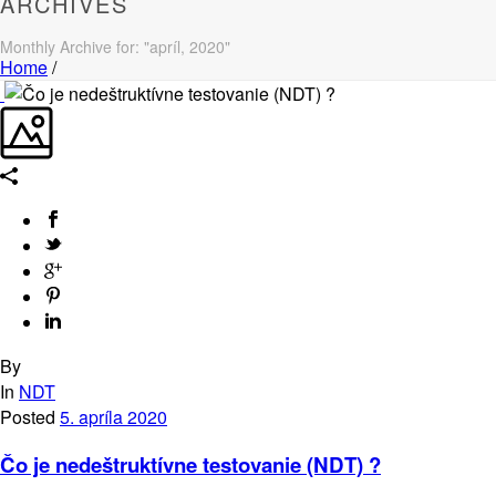
ARCHIVES
Monthly Archive for: "apríl, 2020"
Home
/
By
In
NDT
Posted
5. apríla 2020
Čo je nedeštruktívne testovanie (NDT) ?